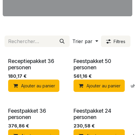
Trier par
Filtres
Receptiepakket 36
Feestpakket 50
personen
personen
180,17
€
561,16
€
Ajouter au panier
Ajouter au panier
Ajouter à la liste de souh
Feestpakket 36
Feestpakket 24
personen
personen
376,86
€
230,58
€