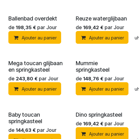
Ballenbad overdekt
Reuze waterglijbaan
de
par
Jour
de
par
Jour
198,35
€
169,42
€
Ajouter au panier
Ajouter au panier
Ajouter à la liste de souh
Mega toucan glijbaan
Mummie
en springkasteel
springkasteel
de
par
Jour
de
par
Jour
243,80
€
148,76
€
Ajouter au panier
Ajouter au panier
Ajouter à la liste de souh
Baby toucan
Dino springkasteel
springkasteel
de
par
Jour
169,42
€
de
par
Jour
144,63
€
Ajouter au panier