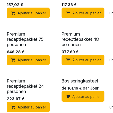
157,02
€
117,36
€
Ajouter au panier
Ajouter au panier
Ajouter à la liste de souh
Premium
Premium
receptiepakket 75
receptiepakket 48
personen
personen
646,28
€
377,69
€
Ajouter au panier
Ajouter au panier
Ajouter à la liste de souh
Premium
Bos springkasteel
receptiepakket 24
de
par
Jour
161,16
€
personen
Ajouter au panier
223,97
€
Ajouter au panier
Ajouter à la liste de souh