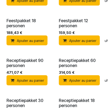
Ajouter au panier
Ajouter au panier
Ajouter à la liste de souh
Feestpakket 18
Feestpakket 12
personen
personen
188,43
€
159,50
€
Ajouter au panier
Ajouter au panier
Ajouter à la liste de souh
Receptiepakket 90
Receptiepakket 60
personen
personen
471,07
€
314,05
€
Ajouter au panier
Ajouter au panier
Ajouter à la liste de souh
Receptiepakket 30
Receptiepakket 18
personen
personen