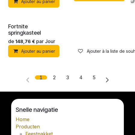
Ajouter au panier
Ajouter à la liste de souh
Fortnite
springkasteel
de
par
Jour
148,76
€
Ajouter au panier
Ajouter à la liste de souh
1
2
3
4
5
Snelle navigatie
Home
Producten
Feestpakket