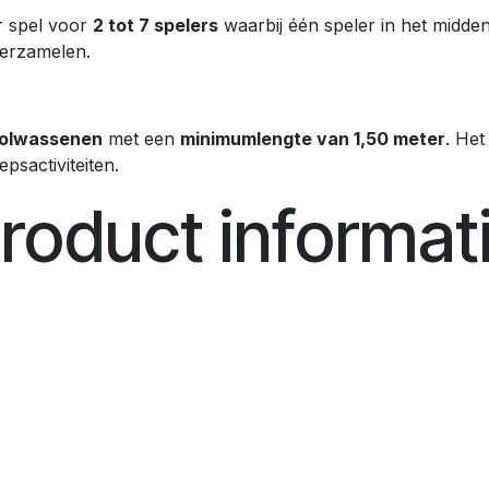
r spel voor
2 tot 7 spelers
waarbij één speler in het midde
 verzamelen.
volwassenen
met een
minimumlengte van 1,50 meter
. Het
psactiviteiten.
roduct informat