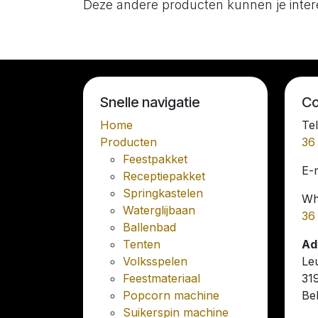
Deze andere producten kunnen je inte
Snelle navigatie
Co
Home
Te
Producten
36
Feestpakket
E-
Receptiepakket
Springkastelen
Wh
Waterglijbaan
36
Ballenbad
Tenten
Ad
Volksspelen
Le
Feestmateriaal
31
Popcorn machine
Bel
Suikerspin machine