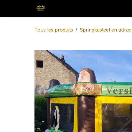
Se rendre au contenu
Accueil
test
Evenementen org
Tous les produits
Springkasteel en attrac