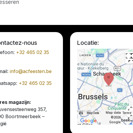
resseren
ntactez-nous
Locatie:
lefoon:
+32 465 02 35
mail:
info@acfeesten.be
atsapp:
+32 465 02 35
res magazijn:
uvensesteenweg 357,
Map data
Map Data
Terms
90 Boortmeerbeek –
©2026
Google
gië