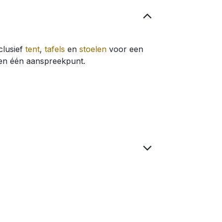
clusief
tent
,
tafels
en
stoelen
voor een
 en één aanspreekpunt.