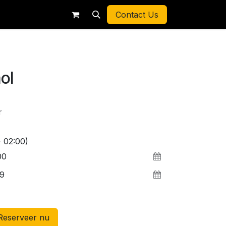
Contact Us
ol
r
 02:00)
Reserveer nu