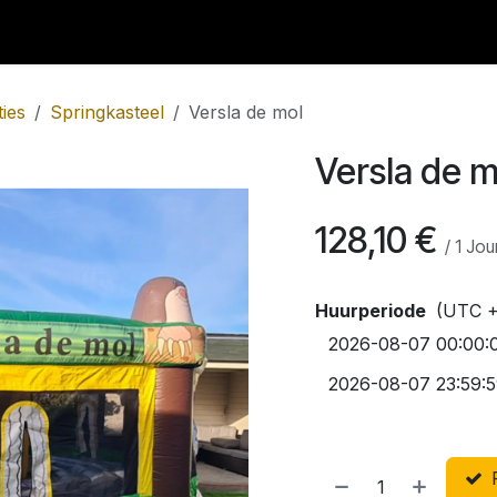
aniseren van A tot Z
Contactez-nous
Offerte
ties
Springkasteel
Versla de mol
Versla de m
128,10
€
/
1
Jou
Huurperiode
(UTC +