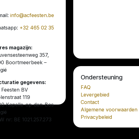
mail:
info@acfeesten.be
atsapp:
+32 465 02 35
res magazijn:
uvensesteenweg 357,
90 Boortmeerbeek –
gië
Ondersteuning
cturatie gegevens:
FAQ
 Feesten BV
Levergebied
lenstraat 119
Contact
80 Kapelle-op-den-Bos
Algemene voorwaarden
gië
Privacybeleid
W nr: BE 1021.257.273