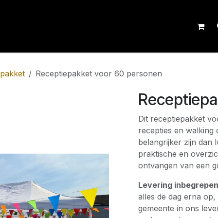
organisatie
Contact
Offerte
epakket
Receptiepakket voor 60 personen
Receptiepa
Dit receptiepakket vo
recepties en walking 
belangrijker zijn dan
praktische en overzic
ontvangen van een gr
Levering inbegrepe
alles de dag erna op,
gemeente in ons lever