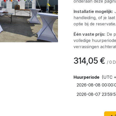
onderaan deze pagin
Installatie mogelijk:
J
handleiding, of je laat
optie bij de reservatie
Één vaste prijs:
De pr
volledige huurperiode
verrassingen achteraf
314,05
€
/
0
D
Huurperiode
(UTC +