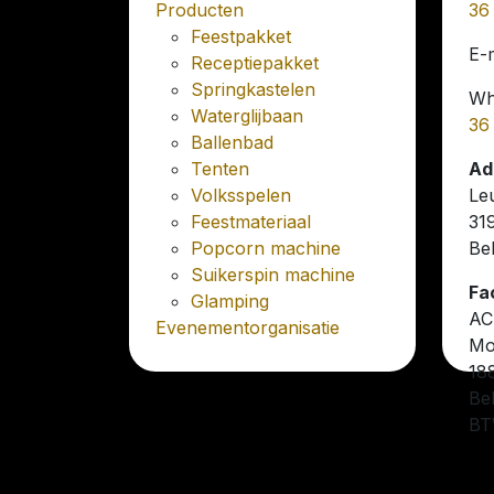
Producten
36
Feestpakket
E-
Receptiepakket
Springkastelen
Wh
Waterglijbaan
36
Ballenbad
Tenten
Ad
Volksspelen
Le
Feestmateriaal
31
Popcorn machine
Bel
Suikerspin machine
Fa
Glamping
AC
Evenementorganisatie
Mo
18
Bel
BT