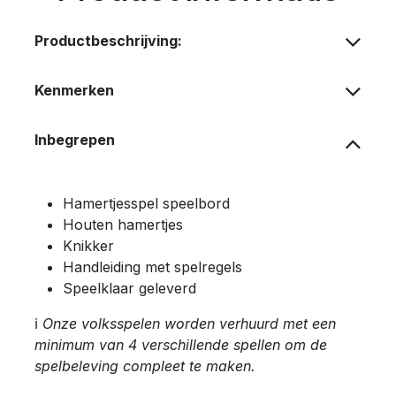
Productbeschrijving:
Kenmerken
Inbegrepen
Hamertjesspel speelbord
Houten hamertjes
Knikker
Handleiding met spelregels
Speelklaar geleverd
ℹ️
Onze volksspelen worden verhuurd met een
minimum van 4 verschillende spellen om de
spelbeleving compleet te maken.