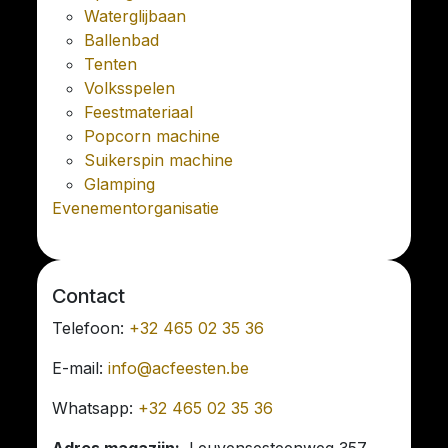
Waterglijbaan
Ballenbad
Tenten
Volksspelen
Feestmateriaal
Popcorn machine
Suikerspin machine
Glamping
Evenementorganisatie
Contact
Telefoon:
+32 465 02 35 36
E-mail:
info@acfeesten.be
Whatsapp:
+32 465 02 35 36